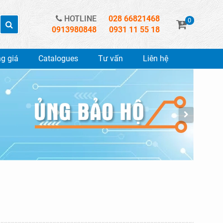
HOTLINE
028 66821468
0
0913980848
0931 11 55 18
g giá
Catalogues
Tư vấn
Liên hệ