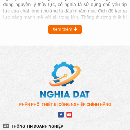
dụng nguyên lý thủy lực, có nghĩa là sử dụng chủ yếu áp
lực của chất lỏng (thường là dầu) nhằm mục đích để tạo ra
lực nâng mạnh mẽ với tải trọng lớn. Thông thường thiết bị
này được ứng dụng phổ biến trong nhiều lĩnh vực, ví dụ
Xem thêm
như xây dựng, sửa chữa ô tô, và vận chuyển hàng hóa…
Hiện nay trên thị trường khi nói đến con đội thủy lực có
nhiều loại khác nhau nhưng con đội Masada có thể nói
được nhiều người biết đến.
GIỚI THIỆU VỀ CON ĐỘI MASADA
Masada
là thương hiệu con đội thủy lực hàng đầu trên thế
giới, đến từ nước Nhật . Khi nói đến thương hiệu này
người ta sẽ nhớ đến là một trong những dòng sản phẩm có
chất lượng vượt trội, độ bền cao, và giúp người dùng đạt
hiệu quả tối đa trong việc nâng hạ. Các sản phẩm của
Masada được sản xuất với công nghệ tiên tiến và luôn đáp
PHÂN PHỐI THIẾT BỊ CÔNG NGHIỆP CHÍNH HÃNG
ứng các tiêu chuẩn an toàn quốc tế đề ra. Với cực kỳ nhiều
năm kinh nghiệm trong ngành, thương hiệu con đội Masada
đã trở thành sự lựa chọn hàng đầu cho các thợ máy cũng
như nhà thầu xây dựng và các công ty sản xuất trên toàn
THÔNG TIN DOANH NGHIỆP