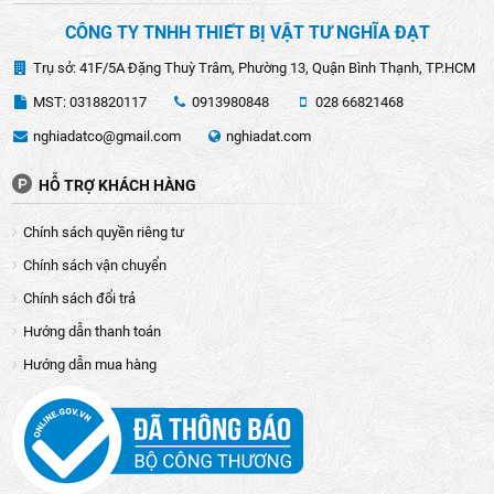
thế giới.
CÔNG TY TNHH THIẾT BỊ VẬT TƯ NGHĨA ĐẠT
Trụ sở: 41F/5A Đặng Thuỳ Trâm, Phường 13, Quận Bình Thạnh, TP.HCM
MST: 0318820117
0913980848
028 66821468
nghiadatco@gmail.com
nghiadat.com
HỖ TRỢ KHÁCH HÀNG
Chính sách quyền riêng tư
Chính sách vận chuyển
Chính sách đổi trả
Hướng dẫn thanh toán
ƯU ĐIỂM VƯỢT TRỘI CỦA CON ĐỘI MASADA
Hướng dẫn mua hàng
Khi nói đến con đôi Masada không thể bỏ qua ưu điểm
vượt trội đó là có khả năng nâng tải trọng lớn, cực kỳ phù
hợp cho nhiều loại công việc từ sửa chữa ô tô đến nâng hạ
máy móc trong công nghiệp. Khi nói đến chất lượng không