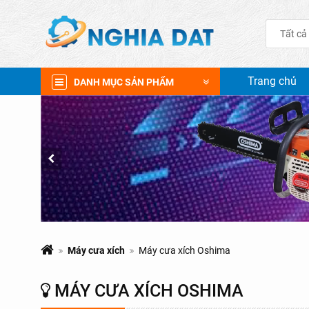
Tất cả
Trang chủ
DANH MỤC SẢN PHẨM
Máy cưa xích
Máy cưa xích Oshima
MÁY CƯA XÍCH OSHIMA