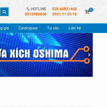
HOTLINE
028 66821468
0
0913980848
0931 11 55 18
g giá
Catalogues
Tư vấn
Liên hệ