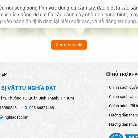
u nổi tiếng trong lĩnh vực dụng cụ cầm tay, đặc biệt là các s
mục đích dùng để cắt tỉa các cành cây nhỏ đến trung bình, má
g vận hành ổn định đem lại hiệu suất cao, và dễ dàng sử dụng.
Xem thêm
IỆP
HỖ TRỢ KH
 BỊ VẬT TƯ NGHĨA ĐẠT
Chính sách quyền
Chính sách vận 
râm, Phường 13, Quận Bình Thạnh, TP.HCM
Chính sách đổi t
13980848
028 66821468
Hướng dẫn than
nghiadat.com
Hướng dẫn mua