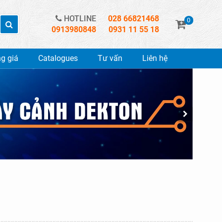
HOTLINE
028 66821468
0
0913980848
0931 11 55 18
g giá
Catalogues
Tư vấn
Liên hệ