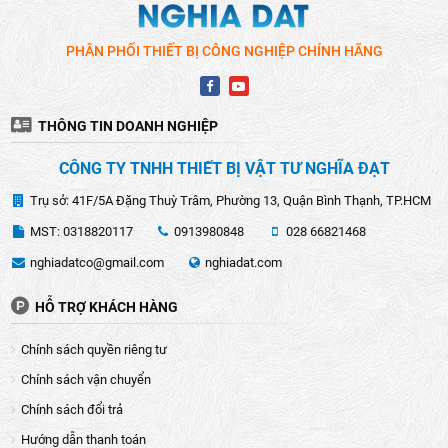
PHÂN PHỐI THIẾT BỊ CÔNG NGHIỆP CHÍNH HÃNG
THÔNG TIN DOANH NGHIỆP
CÔNG TY TNHH THIẾT BỊ VẬT TƯ NGHĨA ĐẠT
Trụ sở: 41F/5A Đặng Thuỳ Trâm, Phường 13, Quận Bình Thạnh, TP.HCM
MST: 0318820117
0913980848
028 66821468
nghiadatco@gmail.com
nghiadat.com
HỖ TRỢ KHÁCH HÀNG
Chính sách quyền riêng tư
Chính sách vận chuyển
Chính sách đổi trả
Hướng dẫn thanh toán