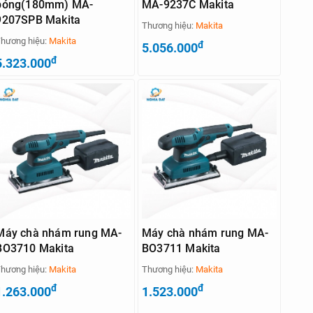
bóng(180mm) MA-
MA-9237C Makita
9207SPB Makita
Thương hiệu:
Makita
hương hiệu:
Makita
đ
5.056.000
đ
5.323.000
Máy chà nhám rung MA-
Máy chà nhám rung MA-
BO3710 Makita
BO3711 Makita
hương hiệu:
Makita
Thương hiệu:
Makita
đ
đ
1.263.000
1.523.000