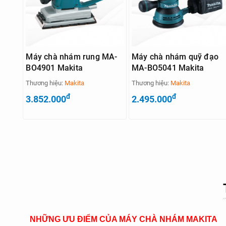
Máy chà nhám rung MA-
Máy chà nhám quỹ đạo
BO4901 Makita
MA-BO5041 Makita
Thương hiệu:
Makita
Thương hiệu:
Makita
đ
đ
3.852.000
2.495.000
NHỮNG ƯU ĐIỂM CỦA MÁY CHÀ NHÁM MAKITA