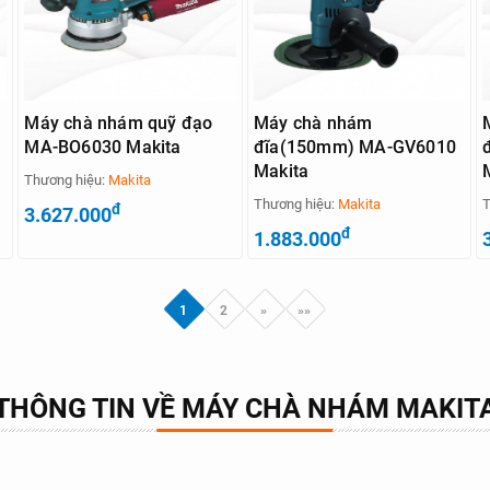
Máy chà nhám quỹ đạo
Máy chà nhám
MA-BO6030 Makita
đĩa(150mm) MA-GV6010
Makita
Thương hiệu:
Makita
Thương hiệu:
Makita
T
đ
3.627.000
đ
1.883.000
1
2
»
»»
THÔNG TIN VỀ MÁY CHÀ NHÁM MAKIT