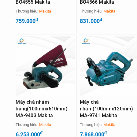
BO4555 Makita
BO4566 Makita
Thương hiệu:
Makita
Thương hiệu:
Makita
đ
đ
759.000
831.000
Máy chà nhám
Máy chà
băng(100mmx610mm)
nhám(100mmx120mm)
MA-9403 Makita
MA-9741 Makita
Thương hiệu:
Makita
Thương hiệu:
Makita
đ
đ
6.253.000
7.868.000