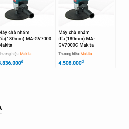
Máy chà nhám
Máy chà nhám
đĩa(180mm) MA-GV7000
đĩa(180mm) MA-
Makita
GV7000C Makita
hương hiệu:
Makita
Thương hiệu:
Makita
đ
đ
3.836.000
4.508.000
A