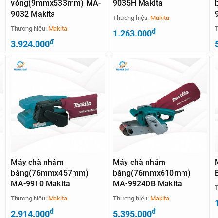
vòng(9mmx533mm) MA-
9035H Makita
9032 Makita
Thương hiệu:
Makita
Thương hiệu:
Makita
T
đ
1.263.000
đ
3.924.000
Máy chà nhám
Máy chà nhám
băng(76mmx457mm)
băng(76mmx610mm)
MA-9910 Makita
MA-9924DB Makita
T
Thương hiệu:
Makita
Thương hiệu:
Makita
đ
đ
2.914.000
5.395.000