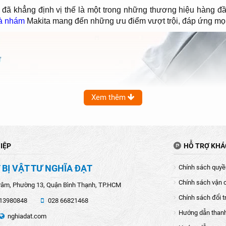
đã khẳng định vị thế là một trong những thương hiệu hàng đầu
à nhám
Makita mang đến những ưu điểm vượt trội, đáp ứng mọ
Xem thêm
IỆP
HỖ TRỢ KH
 BỊ VẬT TƯ NGHĨA ĐẠT
Chính sách quyền
Chính sách vận 
râm, Phường 13, Quận Bình Thạnh, TP.HCM
Chính sách đổi t
13980848
028 66821468
Hướng dẫn than
nghiadat.com