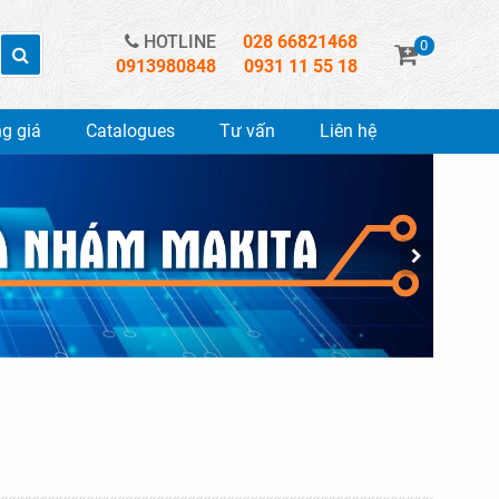
HOTLINE
028 66821468
0
0913980848
0931 11 55 18
g giá
Catalogues
Tư vấn
Liên hệ