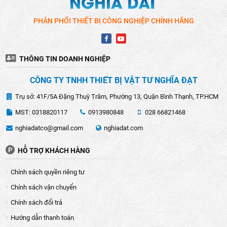
PHÂN PHỐI THIẾT BỊ CÔNG NGHIỆP CHÍNH HÃNG
THÔNG TIN DOANH NGHIỆP
CÔNG TY TNHH THIẾT BỊ VẬT TƯ NGHĨA ĐẠT
Trụ sở: 41F/5A Đặng Thuỳ Trâm, Phường 13, Quận Bình Thạnh, TP.HCM
MST: 0318820117
0913980848
028 66821468
nghiadatco@gmail.com
nghiadat.com
HỖ TRỢ KHÁCH HÀNG
Chính sách quyền riêng tư
Chính sách vận chuyển
Chính sách đổi trả
Hướng dẫn thanh toán