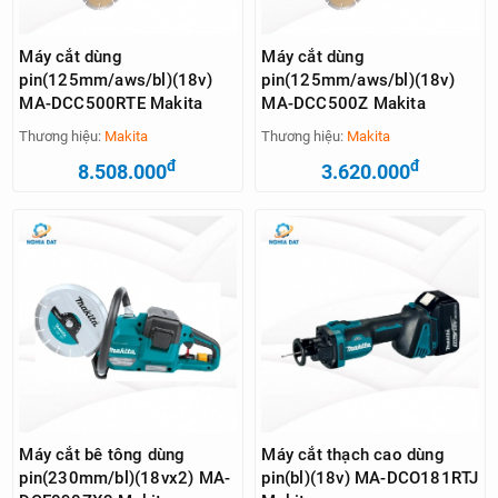
Máy cắt dùng
Máy cắt dùng
pin(125mm/aws/bl)(18v)
pin(125mm/aws/bl)(18v)
MA-DCC500RTE Makita
MA-DCC500Z Makita
Thương hiệu:
Makita
Thương hiệu:
Makita
đ
đ
8.508.000
3.620.000
Máy cắt bê tông dùng
Máy cắt thạch cao dùng
pin(230mm/bl)(18vx2) MA-
pin(bl)(18v) MA-DCO181RTJ