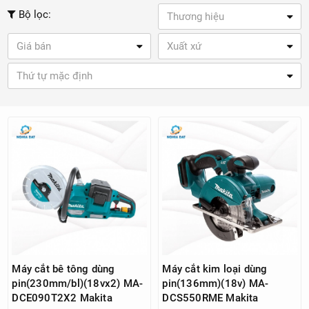
Bộ lọc:
Thương hiệu
Giá bán
Xuất xứ
Thứ tự mặc định
Máy cắt bê tông dùng
Máy cắt kim loại dùng
pin(230mm/bl)(18vx2) MA-
pin(136mm)(18v) MA-
DCE090T2X2 Makita
DCS550RME Makita