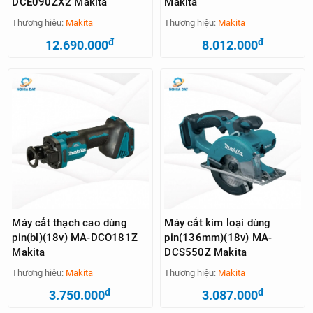
DCE090ZX2 Makita
Makita
Thương hiệu:
Makita
Thương hiệu:
Makita
đ
đ
12.690.000
8.012.000
Máy cắt thạch cao dùng
Máy cắt kim loại dùng
pin(bl)(18v) MA-DCO181Z
pin(136mm)(18v) MA-
Makita
DCS550Z Makita
Thương hiệu:
Makita
Thương hiệu:
Makita
đ
đ
3.750.000
3.087.000