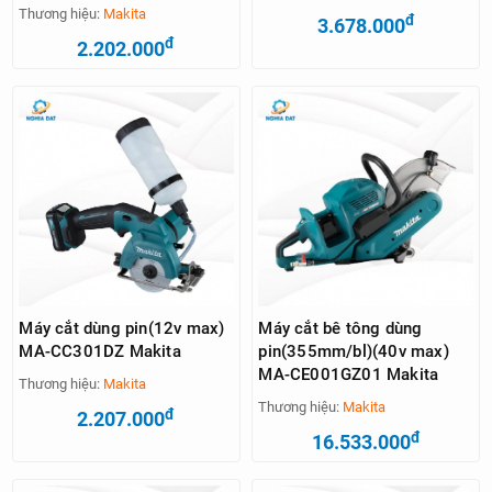
Thương hiệu:
Makita
đ
3.678.000
đ
2.202.000
Máy cắt dùng pin(12v max)
Máy cắt bê tông dùng
MA-CC301DZ Makita
pin(355mm/bl)(40v max)
MA-CE001GZ01 Makita
Thương hiệu:
Makita
Thương hiệu:
Makita
đ
2.207.000
đ
16.533.000