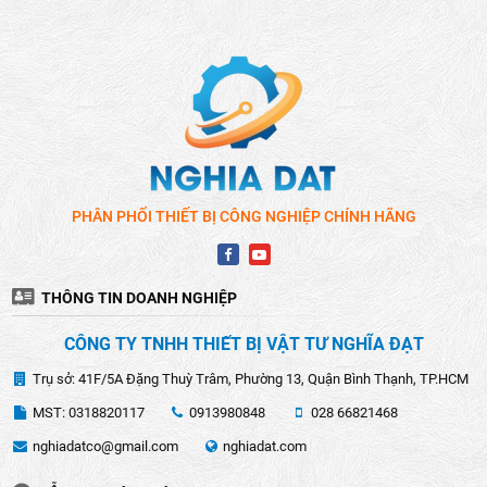
PHÂN PHỐI THIẾT BỊ CÔNG NGHIỆP CHÍNH HÃNG
THÔNG TIN DOANH NGHIỆP
CÔNG TY TNHH THIẾT BỊ VẬT TƯ NGHĨA ĐẠT
MÁY CẮT PIN MAKITA CÓ TỐT KHÔNG?
Trụ sở: 41F/5A Đặng Thuỳ Trâm, Phường 13, Quận Bình Thạnh, TP.HCM
Máy cắt pin Makita được đánh giá cao về chất lượng và
hiệu suất làm việc. Sản phẩm này có nhiều ưu điểm nổi bật
MST: 0318820117
0913980848
028 66821468
như:
nghiadatco@gmail.com
nghiadat.com
Hiệu suất mạnh mẽ:
Động cơ khỏe, khả năng cắt nhanh