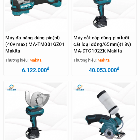
Máy đa năng dùng pin(bl)
Máy cắt cáp dùng pin(lưỡi
(40v max) MA-TM001GZ01
cắt loại đóng/65mm)(18v)
Makita
MA-DTC102ZK Makita
Thương hiệu:
Makita
Thương hiệu:
Makita
đ
đ
6.122.000
40.053.000