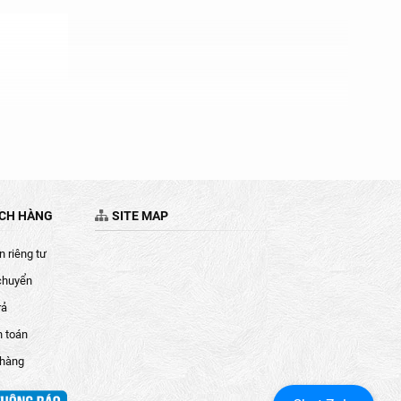
ÁCH HÀNG
SITE MAP
 riêng tư
chuyển
rả
h toán
 hàng