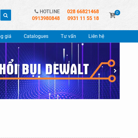
HOTLINE
028 66821468
0
0913980848
0931 11 55 18
g giá
Catalogues
Tư vấn
Liên hệ