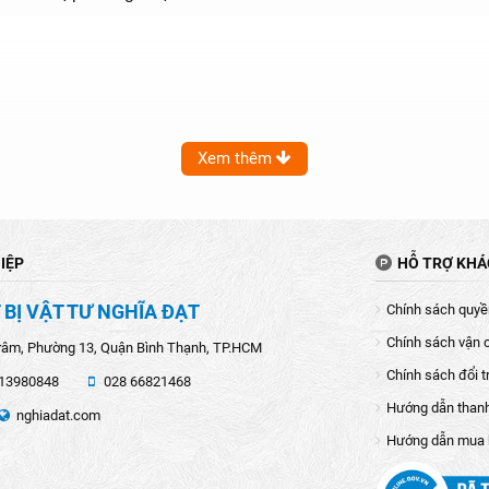
Xem thêm
IỆP
HỖ TRỢ KH
 BỊ VẬT TƯ NGHĨA ĐẠT
Chính sách quyền
Chính sách vận 
râm, Phường 13, Quận Bình Thạnh, TP.HCM
Chính sách đổi t
13980848
028 66821468
Hướng dẫn than
nghiadat.com
Hướng dẫn mua