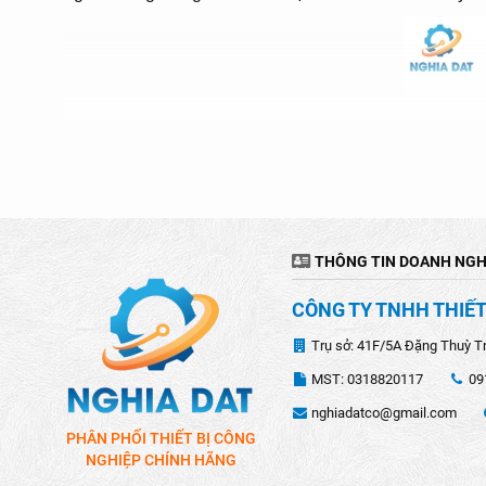
THÔNG TIN DOANH NGH
CÔNG TY TNHH THIẾT
Trụ sở: 41F/5A Đặng Thuỳ T
MST: 0318820117
09
nghiadatco@gmail.com
PHÂN PHỐI THIẾT BỊ CÔNG
NGHIỆP CHÍNH HÃNG