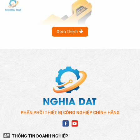
Xem thêm
Hiệu suất cao
Súng bắn keo Dewalt được thiết kế với công suất mạnh mẽ,
đảm bảo keo ra đều và mịn.
PHÂN PHỐI THIẾT BỊ CÔNG NGHIỆP CHÍNH HÃNG
Khả năng gia nhiệt nhanh, giúp tiết kiệm thời gian chuẩn bị
và tăng hiệu quả làm việc.
Thiết kế ergonomic
THÔNG TIN DOANH NGHIỆP