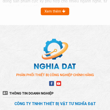
dòng sản phẩm cực kỳ phù hợp cho nhiều ngành nghề, từ
cơ khí, xây dựng đến sửa chữa dân dụng.
Xem thêm
PHÂN PHỐI THIẾT BỊ CÔNG NGHIỆP CHÍNH HÃNG
THÔNG TIN DOANH NGHIỆP
CÔNG TY TNHH THIẾT BỊ VẬT TƯ NGHĨA ĐẠT