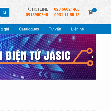
HOTLINE
028 66821468
0
0913980848
0931 11 55 18
g giá
Catalogues
Tư vấn
Liên hệ