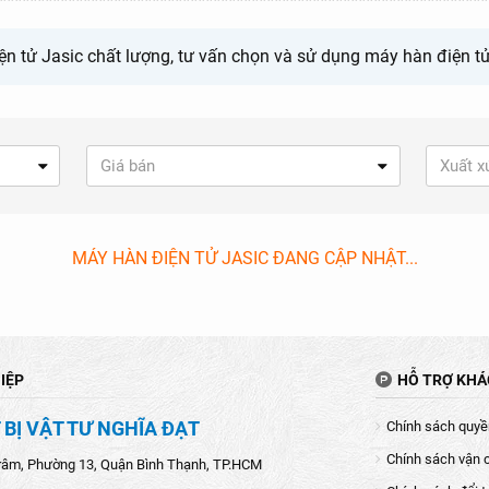
ện tử Jasic chất lượng, tư vấn chọn và sử dụng máy hàn điện tử 
Giá bán
Xuất x
MÁY HÀN ĐIỆN TỬ JASIC ĐANG CẬP NHẬT...
IỆP
HỖ TRỢ KH
 BỊ VẬT TƯ NGHĨA ĐẠT
Chính sách quyền
Chính sách vận 
râm, Phường 13, Quận Bình Thạnh, TP.HCM