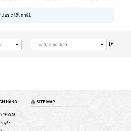
Jasic tốt nhất.
ứ
Thứ tự mặc định
ÁCH HÀNG
SITE MAP
 riêng tư
chuyển