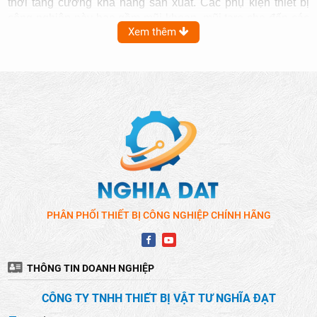
thời tăng cường khả năng sản xuất. Các phụ kiện thiết bị
công nghiệp này bao gồm mũi khoan, mũi taro cho đến các
Xem thêm
loại đá mài, que hàn và nhiều loại khác nữa.
PHÂN PHỐI THIẾT BỊ CÔNG NGHIỆP CHÍNH HÃNG
THÔNG TIN DOANH NGHIỆP
CÔNG TY TNHH THIẾT BỊ VẬT TƯ NGHĨA ĐẠT