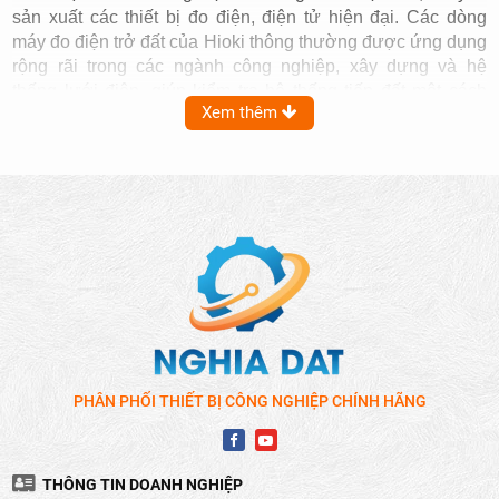
sản xuất các thiết bị đo điện, điện tử hiện đại. Các dòng
máy đo điện trở đất của Hioki thông thường được ứng dụng
rộng rãi trong các ngành công nghiệp, xây dựng và hệ
thống lưới điện, giúp kiểm tra hệ thống tiếp đất một cách
Xem thêm
nhanh chóng và hiệu quả.
PHÂN PHỐI THIẾT BỊ CÔNG NGHIỆP CHÍNH HÃNG
THÔNG TIN DOANH NGHIỆP
NGUYÊN LÝ ĐO CỦA MÁY ĐO ĐIỆN TRỞ ĐẤT HIOKI