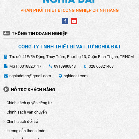
và roto cung cấp nguồn điện cho hoạt động của máy.
PHÂN PHỐI THIẾT BỊ CÔNG NGHIỆP CHÍNH HÃNG
Công tắc điều chỉnh nhiệt độ: Tùy thuộc vào từng thiết kế
của máy, máy thổi hơi nóng thường được có 2 - 3 mức điều
chỉnh lưu lượng gió và nhiệt độ.
THÔNG TIN DOANH NGHIỆP
Các bộ phận khác: Các máy thổi hơi nóng có thể đi kèm với
các phụ kiện như khe tản nhiệt, tay cầm, đầu nối, dây
CÔNG TY TNHH THIẾT BỊ VẬT TƯ NGHĨA ĐẠT
nguồn, và đầu thổi nhiệt, tuỳ thuộc vào nhu cầu sử dụng
của người dùng và từng thương hiệu cụ thể. Điều này giúp
Trụ sở: 41F/5A Đặng Thuỳ Trâm, Phường 13, Quận Bình Thạnh, TP.HCM
đáp ứng đa dạng nhu cầu trong việc sử dụng máy.
MST: 0318820117
0913980848
028 66821468
nghiadatco@gmail.com
nghiadat.com
HỖ TRỢ KHÁCH HÀNG
Chính sách quyền riêng tư
Chính sách vận chuyển
Chính sách đổi trả
Hướng dẫn thanh toán