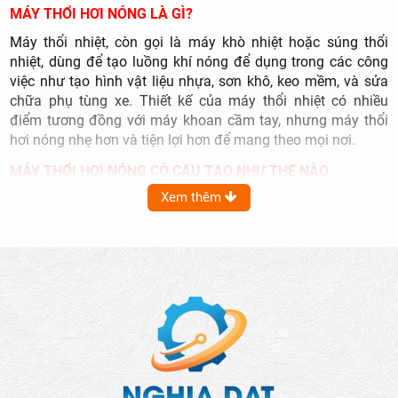
MÁY THỔI HƠI NÓNG LÀ GÌ?
Máy thổi nhiệt, còn gọi là máy khò nhiệt hoặc súng thổi
nhiệt, dùng để tạo luồng khí nóng để dụng trong các công
việc như tạo hình vật liệu nhựa, sơn khô, keo mềm, và sửa
chữa phụ tùng xe. Thiết kế của máy thổi nhiệt có nhiều
điểm tương đồng với máy khoan cầm tay, nhưng máy thổi
hơi nóng nhẹ hơn và tiện lợi hơn để mang theo mọi nơi.
MÁY THỔI HƠI NÓNG CÓ CẤU TẠO NHƯ THẾ NÀO
Xem thêm
Máy thổi hơi nóng có cấu tạo gồm hai phần chính: phần
đầu và thân máy, mỗi phần này có các thành phần cụ thể
như sau:
Ống thổi: Thường được làm từ inox chắc chắn, bên trong
ống thổi được chế tạo với các dây nối đảm bảo sự chắc
chắn và tăng độ bền của sản phẩm.
Cánh quạt: nhiệm vụ thổi và cung cấp luồng không khí
nóng.
Động cơ: Bên trong motor máy được thiết kế với chổi than