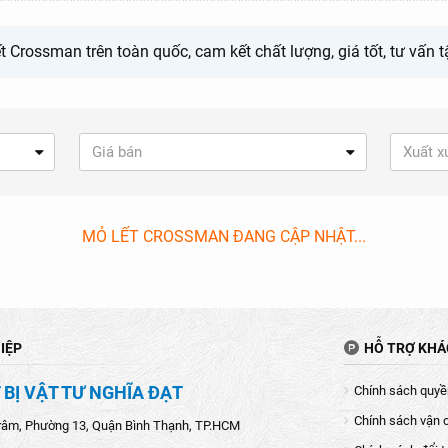
t Crossman trên toàn quốc, cam kết chất lượng, giá tốt, tư vấn
Giá bán
Xuất x
MỎ LẾT CROSSMAN ĐANG CẬP NHẬT...
IỆP
HỖ TRỢ KH
 BỊ VẬT TƯ NGHĨA ĐẠT
Chính sách quyền
Chính sách vận 
râm, Phường 13, Quận Bình Thạnh, TP.HCM