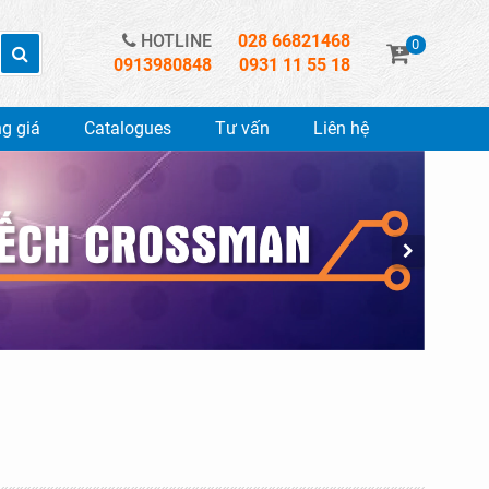
HOTLINE
028 66821468
0
0913980848
0931 11 55 18
g giá
Catalogues
Tư vấn
Liên hệ