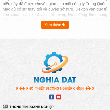
hiệu này đã được chuyển giao cho một công ty Trung Quốc.
Mặc dù có sự thay đổi về quyền sở hữu, Dekton vẫn duy trì
tiêu chuẩn sản xuất và chất lượng Đức, đồng thời mang
đến sự đa dạng và giá cả cạnh tranh hơn cho người tiêu
Xem thêm
dùng.
Máy bào điện Dekton là dòng sản phẩm nổi bật của thương
hiệu Dekton, mang đến giải pháp bào gỗ tối ưu cho cả
người mới hoặc người dùng chuyên nghiệp. Với thiết kế
nhỏ gọn, công suất mạnh mẽ và khả năng hoạt động bền bỉ,
máy bào
Dekton đáp ứng đa dạng nhu cầu gia công gỗ, từ
bào nhẵn bề mặt, tạo phẳng cạnh đến xử lý các chi tiết gỗ
phức tạp.
PHÂN PHỐI THIẾT BỊ CÔNG NGHIỆP CHÍNH HÃNG
THÔNG TIN DOANH NGHIỆP