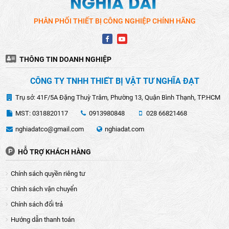
PHÂN PHỐI THIẾT BỊ CÔNG NGHIỆP CHÍNH HÃNG
THÔNG TIN DOANH NGHIỆP
CÔNG TY TNHH THIẾT BỊ VẬT TƯ NGHĨA ĐẠT
Trụ sở: 41F/5A Đặng Thuỳ Trâm, Phường 13, Quận Bình Thạnh, TP.HCM
MST: 0318820117
0913980848
028 66821468
nghiadatco@gmail.com
nghiadat.com
HỖ TRỢ KHÁCH HÀNG
Chính sách quyền riêng tư
Chính sách vận chuyển
Chính sách đổi trả
Hướng dẫn thanh toán