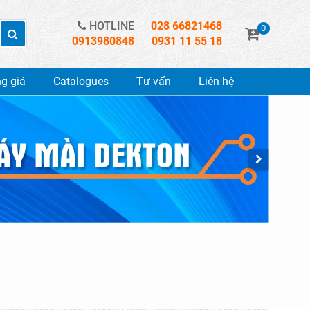
HOTLINE
028 66821468
0
0913980848
0931 11 55 18
g giá
Catalogues
Tư vấn
Liên hệ