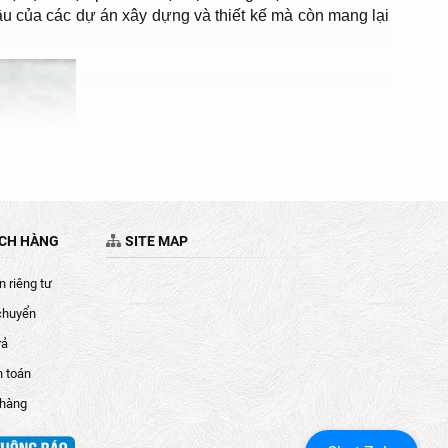
 của các dự án xây dựng và thiết kế mà còn mang lại
ÁCH HÀNG
SITE MAP
 riêng tư
chuyển
rả
h toán
 hàng