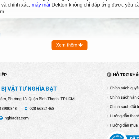
 và chính xác,
máy mài
Dekton không chỉ đáp ứng được yêu cầu
am.
Xem thêm
IỆP
HỖ TRỢ KH
 BỊ VẬT TƯ NGHĨA ĐẠT
Chính sách quyền
Chính sách vận 
râm, Phường 13, Quận Bình Thạnh, TP.HCM
Chính sách đổi t
13980848
028 66821468
Hướng dẫn than
nghiadat.com
Hướng dẫn mua