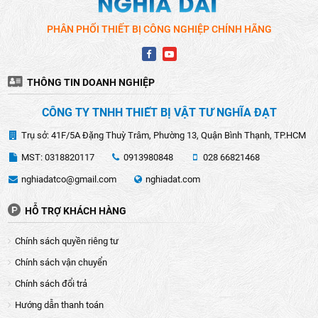
PHÂN PHỐI THIẾT BỊ CÔNG NGHIỆP CHÍNH HÃNG
THÔNG TIN DOANH NGHIỆP
CÔNG TY TNHH THIẾT BỊ VẬT TƯ NGHĨA ĐẠT
Trụ sở: 41F/5A Đặng Thuỳ Trâm, Phường 13, Quận Bình Thạnh, TP.HCM
MST: 0318820117
0913980848
028 66821468
nghiadatco@gmail.com
nghiadat.com
HỖ TRỢ KHÁCH HÀNG
Chính sách quyền riêng tư
Chính sách vận chuyển
Chính sách đổi trả
Hướng dẫn thanh toán