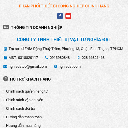
PHÂN PHỐI THIẾT BỊ CÔNG NGHIỆP CHÍNH HÃNG
THÔNG TIN DOANH NGHIỆP
CÔNG TY TNHH THIẾT BỊ VẬT TƯ NGHĨA ĐẠT
Trụ sở: 41F/5A Đặng Thuỳ Trâm, Phường 13, Quận Bình Thạnh, TP.HCM
MST: 0318820117
0913980848
028 66821468
nghiadatco@gmail.com
nghiadat.com
HỖ TRỢ KHÁCH HÀNG
Chính sách quyền riêng tư
Chính sách vận chuyển
Chính sách đổi trả
Hướng dẫn thanh toán
Hướng dẫn mua hàng