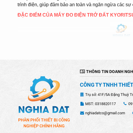
trình điện, giúp đảm bảo an toàn và ngăn ngừa các sự 
ĐẶC ĐIỂM CỦA MÁY ĐO ĐIỆN TRỞ ĐẤT KYORITS
THÔNG TIN DOANH NGH
CÔNG TY TNHH THIẾT
Trụ sở: 41F/5A Đặng Thuỳ T
MST: 0318820117
09
nghiadatco@gmail.com
PHÂN PHỐI THIẾT BỊ CÔNG
NGHIỆP CHÍNH HÃNG