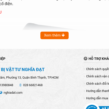
cố điện.
U
Xem thêm
IỆP
HỖ TRỢ KH
 BỊ VẬT TƯ NGHĨA ĐẠT
Chính sách quyền
Chính sách vận 
râm, Phường 13, Quận Bình Thạnh, TP.HCM
Chính sách đổi t
13980848
028 66821468
Hướng dẫn than
nghiadat.com
Hướng dẫn mua