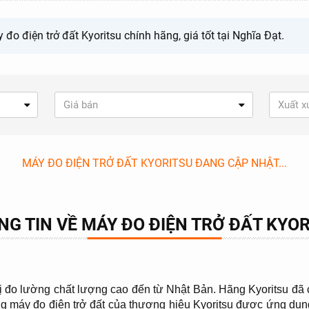
o điện trở đất Kyoritsu chính hãng, giá tốt tại Nghĩa Đạt.
Giá bán
Xuất x
MÁY ĐO ĐIỆN TRỞ ĐẤT KYORITSU ĐANG CẬP NHẬT...
G TIN VỀ MÁY ĐO ĐIỆN TRỞ ĐẤT KYO
U
 bị đo lường chất lượng cao đến từ Nhật Bản. Hãng Kyoritsu đã c
g máy đo điện trở đất của thương hiệu Kyoritsu được ứng dụng r