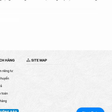
ÁCH HÀNG
SITE MAP
 riêng tư
chuyển
rả
h toán
 hàng