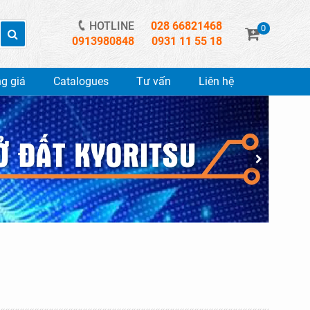
HOTLINE
028 66821468
0
0913980848
0931 11 55 18
g giá
Catalogues
Tư vấn
Liên hệ