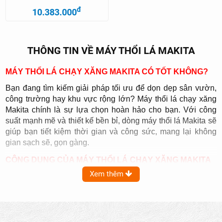
đ
10.383.000
THÔNG TIN VỀ MÁY THỔI LÁ MAKITA
MÁY THỔI LÁ CHẠY XĂNG MAKITA CÓ TỐT KHÔNG?
Bạn đang tìm kiếm giải pháp tối ưu để dọn dẹp sân vườn,
công trường hay khu vực rộng lớn? Máy thổi lá chạy xăng
Makita chính là sự lựa chọn hoàn hảo cho bạn. Với công
suất mạnh mẽ và thiết kế bền bỉ, dòng máy thổi lá Makita sẽ
giúp bạn tiết kiệm thời gian và công sức, mang lại không
gian sạch sẽ, gọn gàng.
CÔNG DỤNG CỦA MÁY THỔI LÁ CHẠY XĂNG MAKITA
Xem thêm
Thổi lá và rác trong vườn, sân, hoặc công viên:
Máy thổi
lá chạy xăng Makita giúp bạn dễ dàng làm sạch các khu
vực khó tiếp cận như góc cạnh, lồng mái hoặc hàng rào.