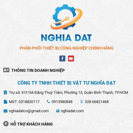
PHÂN PHỐI THIẾT BỊ CÔNG NGHIỆP CHÍNH HÃNG
THÔNG TIN DOANH NGHIỆP
CÔNG TY TNHH THIẾT BỊ VẬT TƯ NGHĨA ĐẠT
Trụ sở: 41F/5A Đặng Thuỳ Trâm, Phường 13, Quận Bình Thạnh, TP.HCM
MST: 0318820117
0913980848
028 66821468
nghiadatco@gmail.com
nghiadat.com
HỖ TRỢ KHÁCH HÀNG
Thổi sạch bụi và cát trong các khu vực xây dựng:
Máy
thổi lá chạy xăng Makita là lựa chọn tốt cho việc thổi bụi