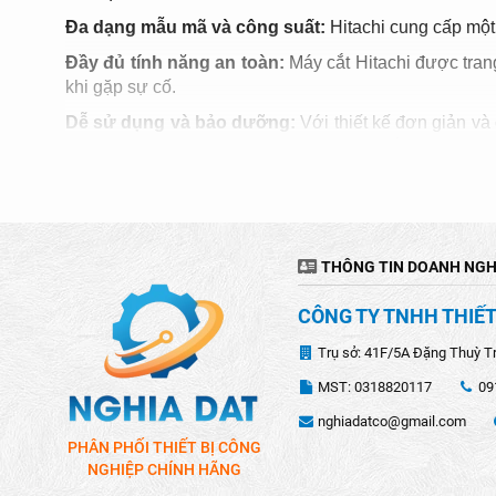
Đa dạng mẫu mã và công suất:
Hitachi cung cấp một
Đầy đủ tính năng an toàn:
Máy cắt Hitachi được tran
khi gặp sự cố.
Dễ sử dụng và bảo dưỡng:
Với thiết kế đơn giản v
bảo dưỡng cũng rất đơn giản, giúp máy cắt luôn hoạt đ
ỨNG DỤNG CỦA MÁY CẮT HITACHI
Máy cắt
Hitachi là công cụ đa năng giúp bạn thực hiện
máy cắt Hitachi được sử dụng rộng rãi trong các ngành 
THÔNG TIN DOANH NGH
CÁCH CHỌN MÁY CẮT HITACHI TỐT NHẤT
CÔNG TY TNHH THIẾT
Xác định loại máy cắt cần mua
Trụ sở: 41F/5A Đặng Thuỳ T
Xác định loại máy cắt phù hợp với nhu cầu của bạn. Hi
MST: 0318820117
09
nghiadatco@gmail.com
PHÂN PHỐI THIẾT BỊ CÔNG
NGHIỆP CHÍNH HÃNG