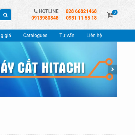
HOTLINE
028 66821468
0
0913980848
0931 11 55 18
g giá
Catalogues
Tư vấn
Liên hệ