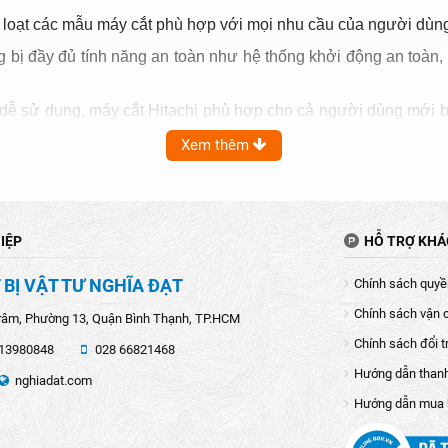
 loạt các mẫu máy cắt phù hợp với mọi nhu cầu của người dùng
g bị đầy đủ tính năng an toàn như hệ thống khởi động an toàn, c
à dễ sử dụng, máy cắt Hitachi phù hợp cho cả người dùng mới 
ộng ổn định và thời gian sử dụng lâu dài.
Xem thêm
 các công việc cắt đá, gạch, và cả đá granite công nghiệp mộ
công nghiệp, xây dựng, sửa chữa và cơ khí, giúp nâng cao hiệu 
IỆP
HỖ TRỢ KH
 BỊ VẬT TƯ NGHĨA ĐẠT
Chính sách quyền
Chính sách vận 
râm, Phường 13, Quận Bình Thạnh, TP.HCM
tachi cung cấp nhiều loại máy cắt khác nhau, như máy cắt sắt 
Chính sách đổi t
13980848
028 66821468
Hướng dẫn than
nghiadat.com
Hướng dẫn mua