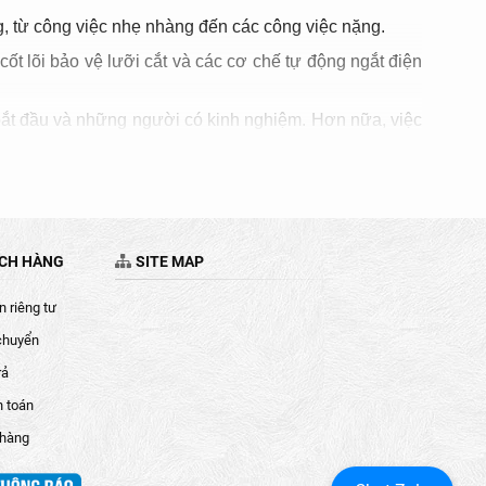
, từ công việc nhẹ nhàng đến các công việc nặng.
ốt lõi bảo vệ lưỡi cắt và các cơ chế tự động ngắt điện
bắt đầu và những người có kinh nghiệm. Hơn nữa, việc
t cách dễ dàng và nhanh chóng. Với tính ứng dụng cao,
suất làm việc và tiết kiệm thời gian.
ÁCH HÀNG
SITE MAP
 riêng tư
chuyển
hoặc máy cắt gạch, mỗi loại có những ứng dụng cụ thể.
rả
h toán
 hàng