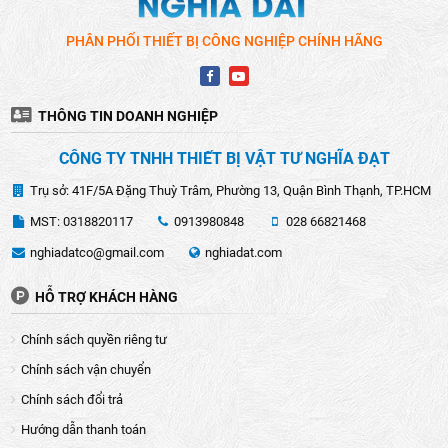
PHÂN PHỐI THIẾT BỊ CÔNG NGHIỆP CHÍNH HÃNG
THÔNG TIN DOANH NGHIỆP
CÔNG TY TNHH THIẾT BỊ VẬT TƯ NGHĨA ĐẠT
Trụ sở: 41F/5A Đặng Thuỳ Trâm, Phường 13, Quận Bình Thạnh, TP.HCM
MST: 0318820117
0913980848
028 66821468
nghiadatco@gmail.com
nghiadat.com
HỖ TRỢ KHÁCH HÀNG
Chính sách quyền riêng tư
Chính sách vận chuyển
Chính sách đổi trả
Hướng dẫn thanh toán