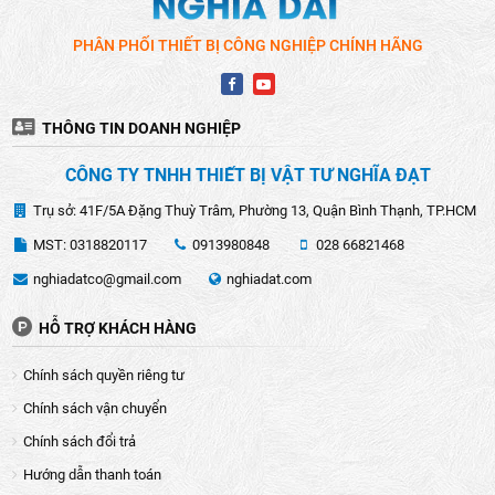
PHÂN PHỐI THIẾT BỊ CÔNG NGHIỆP CHÍNH HÃNG
THÔNG TIN DOANH NGHIỆP
CÔNG TY TNHH THIẾT BỊ VẬT TƯ NGHĨA ĐẠT
Trụ sở: 41F/5A Đặng Thuỳ Trâm, Phường 13, Quận Bình Thạnh, TP.HCM
MST: 0318820117
0913980848
028 66821468
nghiadatco@gmail.com
nghiadat.com
HỖ TRỢ KHÁCH HÀNG
Chính sách quyền riêng tư
Chính sách vận chuyển
Chính sách đổi trả
Hướng dẫn thanh toán