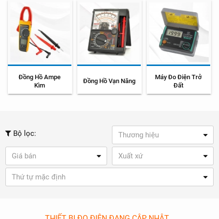
Đồng Hồ Ampe
Máy Đo Điện Trở
Đồng Hồ Vạn Năng
Kìm
Đất
Bộ lọc:
Thương hiệu
Giá bán
Xuất xứ
Thứ tự mặc định
THIẾT BỊ ĐO ĐIỆN ĐANG CẬP NHẬT...