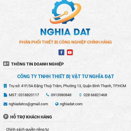
sửa chữa, cũng như các nhà nghiên cứu thường xuyên sử
dụng các thiết bị đo điện để đảm bảo hệ thống luôn vận
hành ổn định, chính xác và an toàn.
CÁC LOẠI THIẾT BỊ ĐO ĐIỆN VÀ ỨNG DỤNG
PHÂN PHỐI THIẾT BỊ CÔNG NGHIỆP CHÍNH HÃNG
THÔNG TIN DOANH NGHIỆP
CÔNG TY TNHH THIẾT BỊ VẬT TƯ NGHĨA ĐẠT
Trụ sở: 41F/5A Đặng Thuỳ Trâm, Phường 13, Quận Bình Thạnh, TP.HCM
MST: 0318820117
0913980848
028 66821468
nghiadatco@gmail.com
nghiadat.com
HỖ TRỢ KHÁCH HÀNG
Có nhiều loại thiết bị đo điện khác nhau được sử dụng tùy
theo mục đích và yêu cầu cụ thể. Dưới đây là một số loại
Chính sách quyền riêng tư