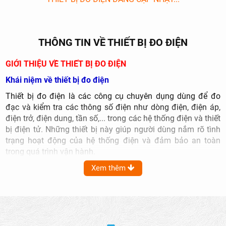
THÔNG TIN VỀ THIẾT BỊ ĐO ĐIỆN
GIỚI THIỆU VỀ THIẾT BỊ ĐO ĐIỆN
Khái niệm về thiết bị đo điện
Thiết bị đo điện là các công cụ chuyên dụng dùng để đo
đạc và kiểm tra các thông số điện như dòng điện, điện áp,
điện trở, điện dung, tần số,... trong các hệ thống điện và thiết
bị điện tử. Những thiết bị này giúp người dùng nắm rõ tình
trạng hoạt động của hệ thống điện và đảm bảo an toàn
trong quá trình vận hành.
Vai trò của thiết bị đo điện
Xem thêm
Thiết bị đo điện đóng vai trò vô cùng quan trọng trong cả
đời sống và công việc chuyên môn. Chúng không chỉ giúp
kiểm tra, xác định các sự cố tiềm ẩn mà còn hỗ trợ tối ưu
hóa quá trình vận hành hệ thống điện. Các kỹ sư điện, thợ