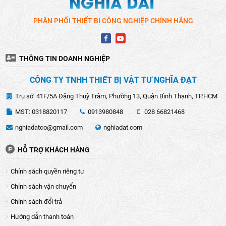
PHÂN PHỐI THIẾT BỊ CÔNG NGHIỆP CHÍNH HÃNG
THÔNG TIN DOANH NGHIỆP
CÔNG TY TNHH THIẾT BỊ VẬT TƯ NGHĨA ĐẠT
Trụ sở: 41F/5A Đặng Thuỳ Trâm, Phường 13, Quận Bình Thạnh, TP.HCM
MST: 0318820117
0913980848
028 66821468
nghiadatco@gmail.com
nghiadat.com
HỖ TRỢ KHÁCH HÀNG
Chính sách quyền riêng tư
Chính sách vận chuyển
Chính sách đổi trả
Hướng dẫn thanh toán