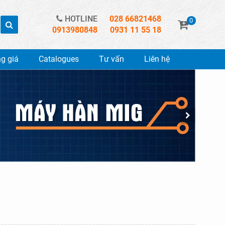
HOTLINE
028 66821468
0
0913980848
0931 11 55 18
g giá
Catalogues
Tư vấn
Liên hệ